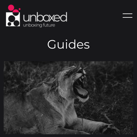
G
u
i
d
e
s