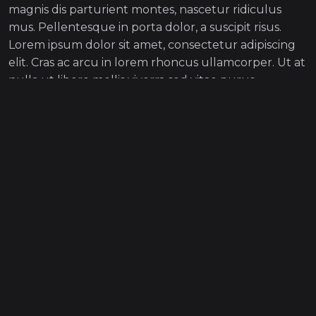
magnis dis parturient montes, nascetur ridiculus
mus. Pellentesque in porta dolor, a suscipit risus.
Lorem ipsum dolor sit amet, consectetur adipiscing
elit. Cras ac arcu in lorem rhoncus ullamcorper. Ut at
nulla ut libero mollis viverra sed vitae purus.
Donec arcu lacus, ornare eget ligula vel,
commodo luctus felis.
Ut dignissim sapien sit amet molestie rutrum.
Orci varius natoque penatibus et magnis dis
parturient montes.
Ut at nulla ut libero mollis viverra sed vitae purus.
Nam dui mauris, congue vel nisi in, tempus gravida
enim. Nulla et tristique orci. Pellentesque lectus
sapien, maximus id gravida sit amet, tristique non
eros. Etiam aliquet, sem vitae sagittis convallis, ante